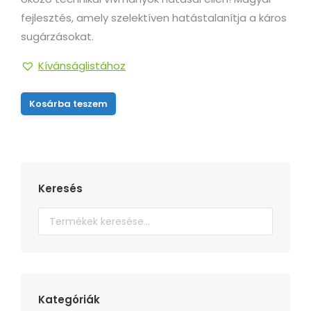
119.990Ft.
109.990Ft.
fejlesztés, amely szelektíven hatástalanítja a káros
sugárzásokat.
Kívánságlistához
Kosárba teszem
Keresés
Kategóriák