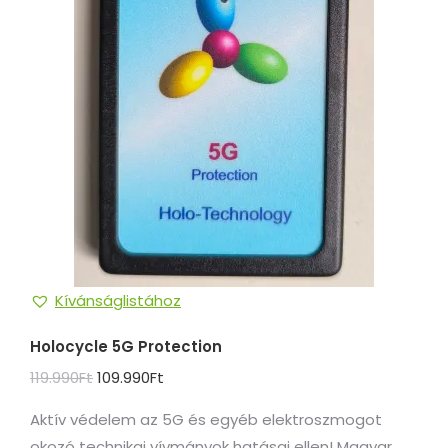
Kívánságlistához
Holocycle 5G Protection
Original
Current
119.990
Ft
109.990
Ft
price
price
Aktív védelem az 5G és egyéb elektroszmogot
was:
is:
okozó technikai vívmányok hatásai ellen! Magyar