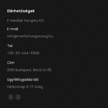
Elérhetőségek
E-Medlab Hungary Kft.
E-mail
info@merhetoegeszseg.hu
Tel.
+36-30-444-6908
Cím
1036 Budapest, Bécsi út 85.
Ügyfélfogadási idő
Hétköznap 9–17 óráig
Itt is megtalálsz minket:
Facebook
Linkedin
oldal
oldal