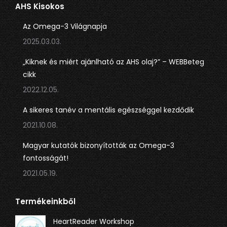
AHS Kisokos
új
új
ablakban
ablakban
Az Omega-3 Világnapja
nyílik
nyílik
2025.03.03.
meg.
meg.
„Kiknek és miért ajánlható az AHS olaj?” – WEBBeteg
cikk
2022.12.05.
A sikeres tanév a mentális egészséggel kezdődik
2021.10.08.
Magyar kutatók bizonyították az Omega-3
fontosságát!
2021.05.19.
Termékeinkből
HeartReader Workshop