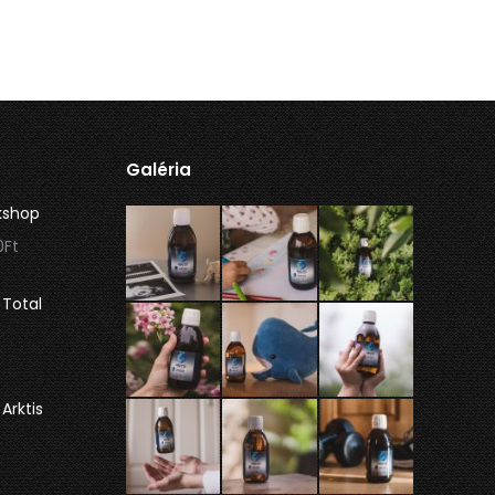
Galéria
kshop
Ártartomány:
0
Ft
29.000Ft
-
Total
126.660Ft
nt
Arktis
t