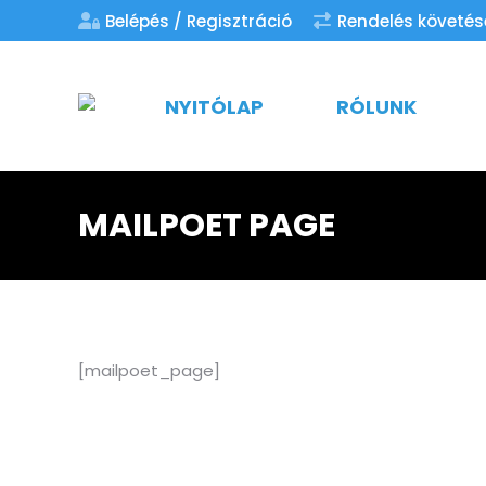
Belépés / Regisztráció
Rendelés követés
NYITÓLAP
RÓLUNK
MAILPOET PAGE
[mailpoet_page]