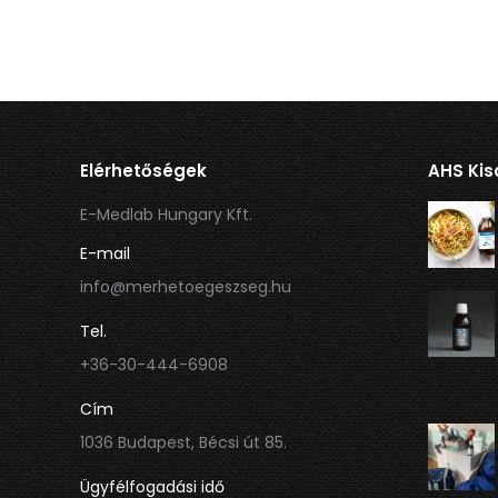
Elérhetőségek
AHS Kis
E-Medlab Hungary Kft.
E-mail
info@merhetoegeszseg.hu
Tel.
+36-30-444-6908
Cím
1036 Budapest, Bécsi út 85.
Ügyfélfogadási idő