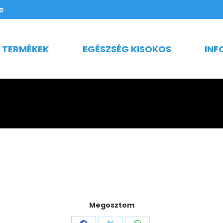
e
TERMÉKEK
EGÉSZSÉG KISOKOS
INF
Megosztom