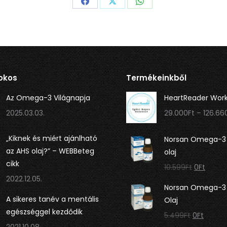
Megosztás
Megosztás
Megosztás
itt:
itt:
itt:
Facebook
X
WhatsApp
okos
Termékeinkből
Az Omega-3 Világnapja
HeartReader Wor
2025.03.03.
29.000
Ft
–
126.66
„Kiknek és miért ajánlható
Norsan Omega-3 
az AHS olaj?” – WEBBeteg
olaj
cikk
Original
Curre
10.599
Ft
0
Ft
2022.12.05.
price
price
Norsan Omega-3 
was:
is:
A sikeres tanév a mentális
Olaj
10.599Ft.
0Ft.
egészséggel kezdődik
Original
Curren
5.499
Ft
0
Ft