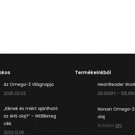
okos
Termékeinkből
Az Omega-3 Világnapja
HeartReader Wor
2025.03.03.
29.000
Ft
–
126.66
„Kiknek és miért ajánlható
Norsan Omega-3 
az AHS olaj?” – WEBBeteg
olaj
cikk
Original
Curre
10.599
Ft
0
Ft
2022.12.05.
price
price