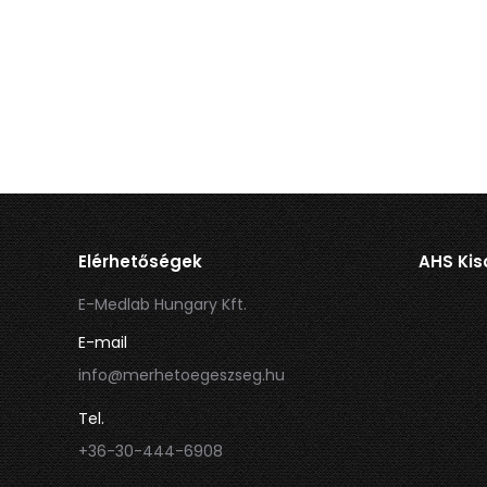
Elérhetőségek
AHS Kis
E-Medlab Hungary Kft.
E-mail
info@merhetoegeszseg.hu
Tel.
+36-30-444-6908