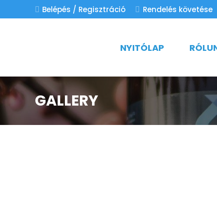
Belépés / Regisztráció
Rendelés követése
NYITÓLAP
RÓLU
GALLERY