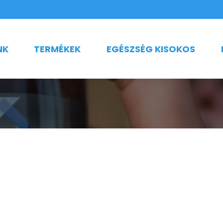
NK
TERMÉKEK
EGÉSZSÉG KISOKOS