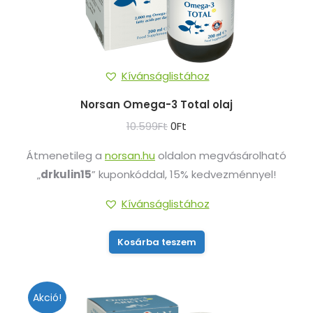
választhatók
ki
Kívánságlistához
Norsan Omega-3 Total olaj
Original
Current
10.599
Ft
0
Ft
price
price
Átmenetileg a
norsan.hu
oldalon megvásárolható
was:
is:
„
drkulin15
” kuponkóddal, 15% kedvezménnyel!
10.599Ft.
0Ft.
Kívánságlistához
Kosárba teszem
Akció!