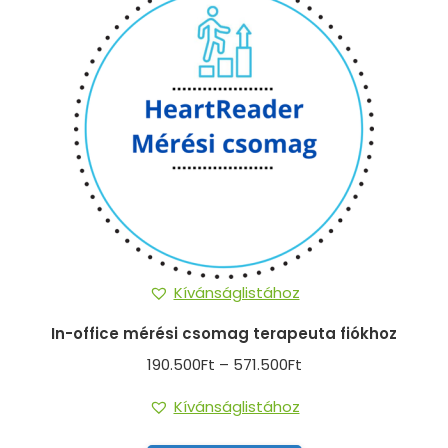
Kívánságlistához
In-office mérési csomag terapeuta fiókhoz
Ártartomány:
190.500
Ft
–
571.500
Ft
190.500Ft
Kívánságlistához
-
571.500Ft