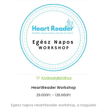
Kívánságlistához
HeartReader Workshop
Ártartomány:
29.000
Ft
–
126.660
Ft
29.000Ft
Egész napos HeartReader workshop, a nagyobb