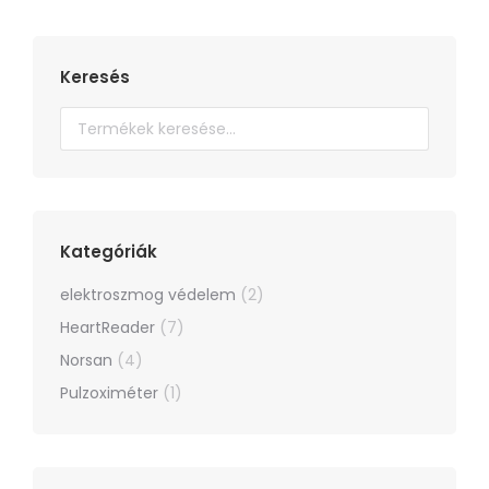
A
változatok
a
Keresés
termékoldalon
választhatók
ki
Kategóriák
elektroszmog védelem
(2)
HeartReader
(7)
Norsan
(4)
Pulzoximéter
(1)