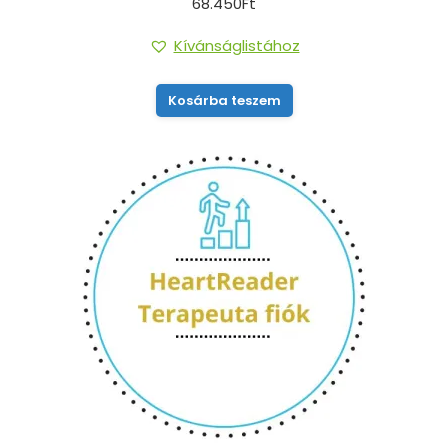
68.450
Ft
Kívánságlistához
Kosárba teszem