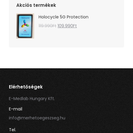
Akciós termékek
Holocycle 5G Protection
Original
Current
119.990
Ft
109.990
Ft
price
price
was:
is:
119.990Ft.
109.990Ft.
Elérhetőségek
E-Medlab Hungary Kft.
E-mail
info@merhetoegeszseg.hu
Tel.