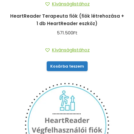
Kívánságlistához
HeartReader Terapeuta fiók (fiók létrehozása +
1 db HeartReader eszköz)
571.500
Ft
Kívánságlistához
Kosárba teszem