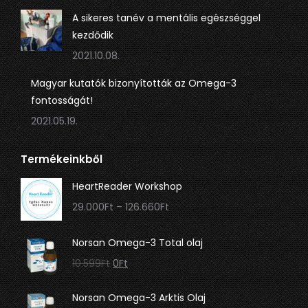
A sikeres tanév a mentális egészséggel
kezdődik
2021.10.08.
Magyar kutatók bizonyították az Omega-3
fontosságát!
2021.05.19.
Termékeinkből
HeartReader Workshop
Ártartomány:
29.000
Ft
–
126.660
Ft
29.000Ft
-
Norsan Omega-3 Total olaj
126.660Ft
Original
Current
10.599
Ft
0
Ft
price
price
was:
is:
Norsan Omega-3 Arktis Olaj