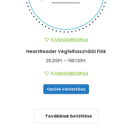
Kívánságlistához
HeartReader Végfelhasználói Fiók
Ártartomány:
29.210
Ft
–
198.120
Ft
29.210Ft
Kívánságlistához
-
198.120Ft
Ennek
Opciók választása
a
terméknek
több
Továbbiak betöltése
variációja
van.