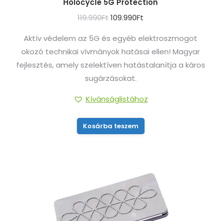
Holocycle 5G Protection
Original
Current
119.990
Ft
109.990
Ft
price
price
Aktív védelem az 5G és egyéb elektroszmogot
was:
is:
okozó technikai vívmányok hatásai ellen! Magyar
119.990Ft.
109.990Ft.
fejlesztés, amely szelektíven hatástalanítja a káros
sugárzásokat.
Kívánságlistához
Kosárba teszem