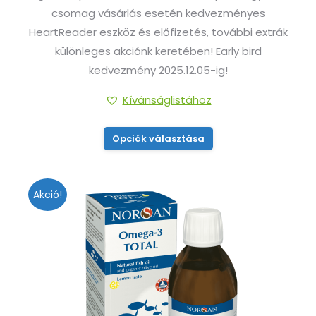
-
csomag vásárlás esetén kedvezményes
126.660Ft
HeartReader eszköz és előfizetés, további extrák
különleges akciónk keretében! Early bird
kedvezmény 2025.12.05-ig!
Kívánságlistához
Ennek
Opciók választása
a
terméknek
több
Akció!
variációja
van.
A
változatok
a
termékoldalon