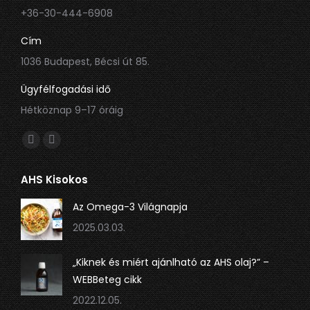
+36-30-444-6908
Cím
1036 Budapest, Bécsi út 85.
Ügyfélfogadási idő
Hétköznap 9–17 óráig
Itt is megtalálsz minket:
Facebook
Linkedin
oldal
oldal
AHS Kisokos
új
új
ablakban
ablakban
Az Omega-3 Világnapja
nyílik
nyílik
2025.03.03.
meg.
meg.
„Kiknek és miért ajánlható az AHS olaj?” –
WEBBeteg cikk
2022.12.05.