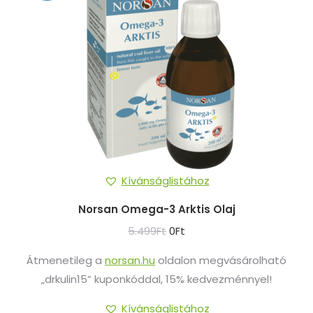
Kívánságlistához
Norsan Omega-3 Arktis Olaj
Original
Current
5.499
Ft
0
Ft
price
price
Átmenetileg a
norsan.hu
oldalon megvásárolható
was:
is:
„drkulin15” kuponkóddal, 15% kedvezménnyel!
5.499Ft.
0Ft.
Kívánságlistához