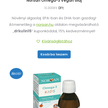
Norsan Omega-3 Vegan olaj
Original
Current
11.399
Ft
0
Ft
price
price
Növényi algaolaj: EPA-ban és DHA-ban gazdag!
was:
is:
Átmenetileg a
norsan.hu
oldalon megvásárolható
11.399Ft.
0Ft.
„
drkulin15
” kuponkóddal, 15% kedvezménnyel!
Kívánságlistához
Kosárba teszem
Akció!