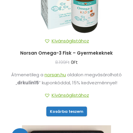
Kívánságlistához
Norsan Omega-3 Fisk – Gyermekeknek
Original
Current
8.199
Ft
0
Ft
price
price
Átmenetileg a
norsan.hu
oldalon megvásárolható
was:
is:
„
drkulin15
” kuponkóddal, 15% kedvezménnyel!
8.199Ft.
0Ft.
Kívánságlistához
Kosárba teszem