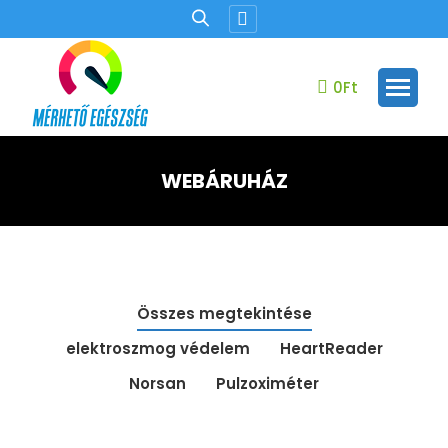
Facebook
oldal
új
0
Ft
ablakban
nyílik
meg.
WEBÁRUHÁZ
Ön itt van:
Összes megtekintése
elektroszmog védelem
HeartReader
Norsan
Pulzoximéter