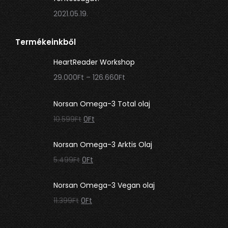
2021.05.19.
Termékeinkből
HeartReader Workshop
Ártartomány:
29.000
Ft
–
126.660
Ft
29.000Ft
-
Norsan Omega-3 Total olaj
126.660Ft
Original
Current
10.599
Ft
0
Ft
price
price
was:
is:
Norsan Omega-3 Arktis Olaj
10.599Ft.
0Ft.
Original
Current
5.499
Ft
0
Ft
price
price
was:
is:
Norsan Omega-3 Vegan olaj
5.499Ft.
0Ft.
Original
Current
11.399
Ft
0
Ft
price
price
was:
is: