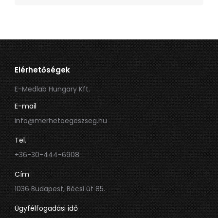
Elérhetőségek
E-Medlab Hungary Kft.
E-mail
info@merhetoegeszseg.hu
Tel.
+36-30-444-6908
Cím
1036 Budapest, Bécsi út 85.
Ügyfélfogadási idő