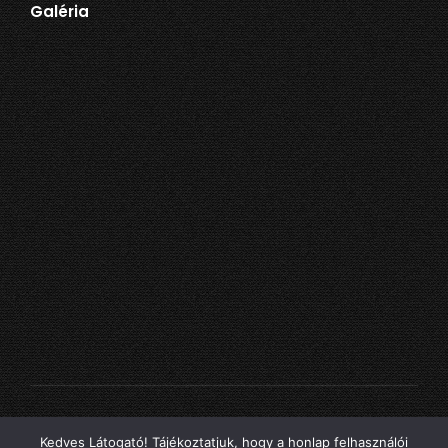
Galéria
11.399Ft.
0Ft.
Kedves Látogató! Tájékoztatjuk, hogy a honlap felhasználói