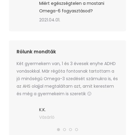
Miért egészségtelen a mostani
Omega-6 fogyasztásod?
2021.04.01.
Rólunk mondták
lajat
Két gyermekem van, 1 és 3 évesek enyhe ADHD
Múlt hó
nyleg
vonásokkal. Már régóta fontosnak tartottam a
azóta 
i
jó minőségű Omega-3 szedését számukra is, és
elégedv
tudat,
az AHS olajjal megtaláltam azt, amit kerestem
eredmén
és még a gyermekeim is szeretik 🙂
milyen 
K.K.
Vásárló