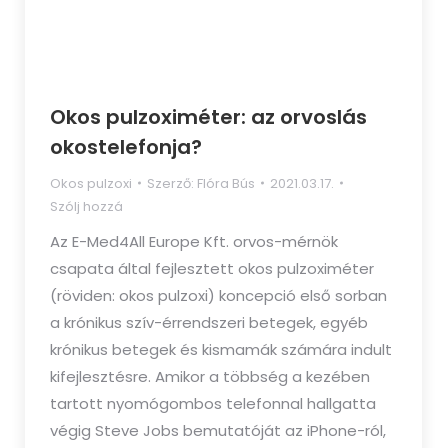
Okos pulzoximéter: az orvoslás
okostelefonja?​
Okos pulzoxi
Szerző:
Flóra Bús
2021.03.17.
Szólj hozzá
Az E-Med4All Europe Kft. orvos-mérnök
csapata által fejlesztett okos pulzoximéter
(röviden: okos pulzoxi) koncepció első sorban
a krónikus szív-érrendszeri betegek, egyéb
krónikus betegek és kismamák számára indult
kifejlesztésre. Amikor a többség a kezében
tartott nyomógombos telefonnal hallgatta
végig Steve Jobs bemutatóját az iPhone-ról,