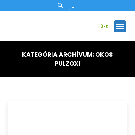
Facebook
oldal
új
0
Ft
ablakban
nyílik
meg.
KATEGÓRIA ARCHÍVUM:
OKOS
PULZOXI
Ön itt van: