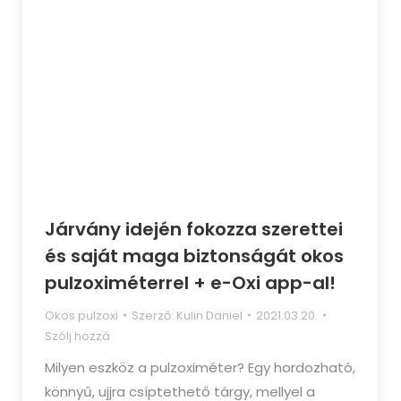
Járvány idején fokozza szerettei
és saját maga biztonságát okos
pulzoximéterrel + e-Oxi app-al!
Okos pulzoxi
Szerző:
Kulin Daniel
2021.03.20.
Szólj hozzá
Milyen eszköz a pulzoximéter? Egy hordozható,
könnyű, ujjra csíptethető tárgy, mellyel a