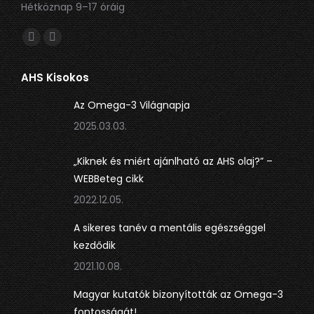
Hétköznap 9–17 óráig
Itt is megtalálsz minket:
Facebook
Linkedin
oldal
oldal
AHS Kisokos
új
új
ablakban
ablakban
Az Omega-3 Világnapja
nyílik
nyílik
2025.03.03.
meg.
meg.
„Kiknek és miért ajánlható az AHS olaj?” –
WEBBeteg cikk
2022.12.05.
A sikeres tanév a mentális egészséggel
kezdődik
2021.10.08.
Magyar kutatók bizonyították az Omega-3
fontosságát!