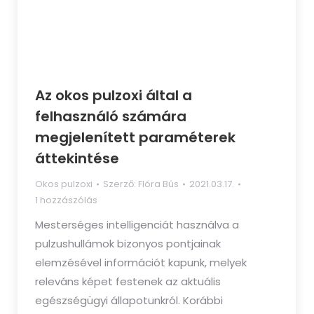
Az okos pulzoxi által a
felhasználó számára
megjelenített paraméterek
áttekintése​
Okos pulzoxi
Szerző:
Flóra Bús
2021.03.17.
1 hozzászólás
Mesterséges intelligenciát használva a
pulzushullámok bizonyos pontjainak
elemzésével információt kapunk, melyek
releváns képet festenek az aktuális
egészségügyi állapotunkról. Korábbi