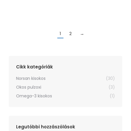
tudni az egyes módszerek előnyeit…
1
2
→
Cikk kategóriák
Norsan kisokos
(30)
Okos pulzoxi
(3)
Omega-3 kisokos
(1)
Legutóbbi hozzászólások