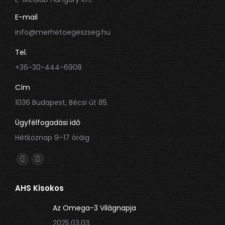
E-mail
info@merhetoegeszseg.hu
Tel.
+36-30-444-6908
Cím
1036 Budapest, Bécsi út 85.
Ügyfélfogadási idő
Hétköznap 9–17 óráig
Itt is megtalálsz minket:
Facebook
Linkedin
oldal
oldal
AHS Kisokos
új
új
ablakban
ablakban
Az Omega-3 Világnapja
nyílik
nyílik
2025.03.03.