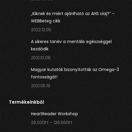
meg.
meg.
„Kiknek és miért ajánlható az AHS olaj?” –
WEBBeteg cikk
2022.12.05.
A sikeres tanév a mentális egészséggel
kezdődik
2021.10.08.
Magyar kutatók bizonyították az Omega-3
fontosságát!
2021.05.19.
Termékeinkből
HeartReader Workshop
Ártartomány:
29.000
Ft
–
126.660
Ft
29.000Ft