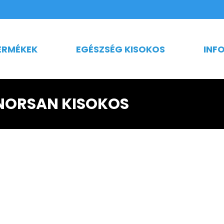
ERMÉKEK
EGÉSZSÉG KISOKOS
INF
NORSAN KISOKOS