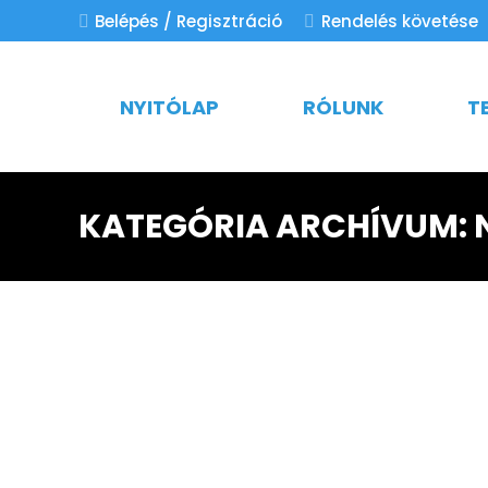
Belépés / Regisztráció
Rendelés követése
NYITÓLAP
RÓLUNK
T
KATEGÓRIA ARCHÍVUM: